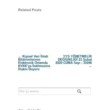
Related Posts
←
Kişisel Veri İhlali
YYS YÖNETMELİK
Bildirimlerinin
DEĞİŞİKLİĞİ 21 Şubat
Elektronik Ortamda
2020 CUMA Sayı : 31046
KVKK’ya İletilmesine
→
İlişkin Duyuru