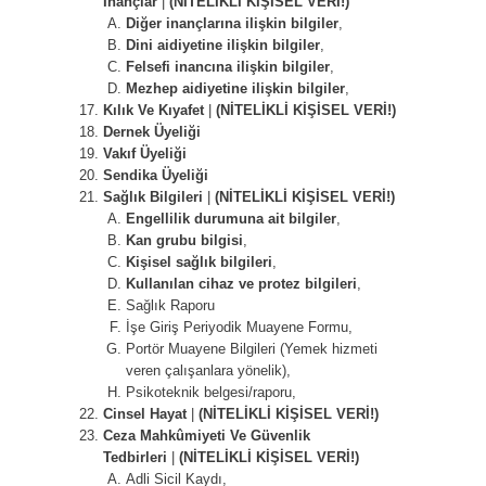
İnançlar
|
(NİTELİKLİ KİŞİSEL VERİ!)
Diğer inançlarına ilişkin bilgiler
,
Dini aidiyetine ilişkin bilgiler
,
Felsefi inancına ilişkin bilgiler
,
Mezhep aidiyetine ilişkin bilgiler
,
Kılık Ve Kıyafet
|
(NİTELİKLİ KİŞİSEL VERİ!)
Dernek Üyeliği
Vakıf Üyeliği
Sendika Üyeliği
Sağlık Bilgileri
|
(NİTELİKLİ KİŞİSEL VERİ!)
Engellilik durumuna ait bilgiler
,
Kan grubu bilgisi
,
Kişisel sağlık bilgileri
,
Kullanılan cihaz ve protez bilgileri
,
Sağlık Raporu
İşe Giriş Periyodik Muayene Formu,
Portör Muayene Bilgileri (Yemek hizmeti
veren çalışanlara yönelik),
Psikoteknik belgesi/raporu,
Cinsel Hayat
|
(NİTELİKLİ KİŞİSEL VERİ!)
Ceza Mahkûmiyeti Ve Güvenlik
Tedbirleri
|
(NİTELİKLİ KİŞİSEL VERİ!)
Adli Sicil Kaydı,