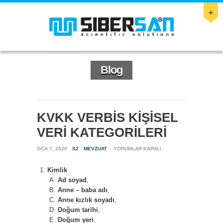
Blog
KVKK VERBİS KİŞİSEL
VERİ KATEGORİLERİ
KVKK
OCA 7, 2020
S2
MEVZUAT
YORUMLAR KAPALI
VERBİS
KİŞİSEL
Kimlik
VERİ
Ad soyad
,
KATEGORİLERİ
IÇIN
Anne – baba adı
,
Anne kızlık soyadı
,
Doğum tarihi
,
Doğum yeri
,