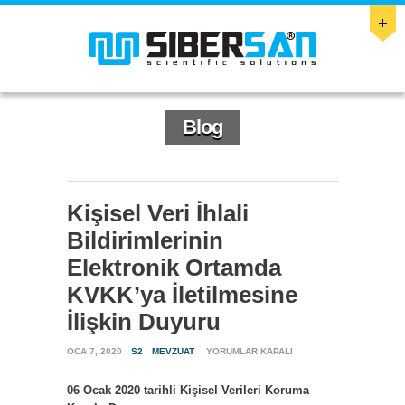
Blog
Kişisel Veri İhlali
Bildirimlerinin
Elektronik Ortamda
KVKK’ya İletilmesine
İlişkin Duyuru
KIŞISEL
OCA 7, 2020
S2
MEVZUAT
YORUMLAR KAPALI
VERI
İHLALI
06 Ocak 2020 tarihli Kişisel Verileri Koruma
BILDIRIMLERININ