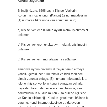
Kurulu Duyurusu;
ELEKTRONIK
ORTAMDA
KVKK’YA
Bilindiği üzere, 6698 sayılı Kişisel Verilerin
İLETILMESINE
Korunması Kanununun (Kanun) 12 nci maddesinin
İLIŞKIN
(1) numaralı fıkrasında veri sorumlusunun;
DUYURU
IÇIN
a) Kişisel verilerin hukuka aykırı olarak işlenmesini
önlemek,
b) Kişisel verilere hukuka aykırı olarak erişilmesini
önlemek,
c) Kişisel verilerin muhafazasını sağlamak
amacıyla uygun güvenlik düzeyini temin etmeye
yönelik gerekli her türlü teknik ve idari tedbirleri
almak zorunda olduğu, (5) numaralı fıkrasında ise,
işlenen kişisel verilerin kanuni olmayan yollarla
başkaları tarafından elde edilmesi hâlinde, veri
sorumlusunun bu durumu en kısa sürede ilgilisine
ve Kurula bildireceği, Kurulun, gerekmesi hâlinde bu
durumu, kendi internet sitesinde ya da uygun