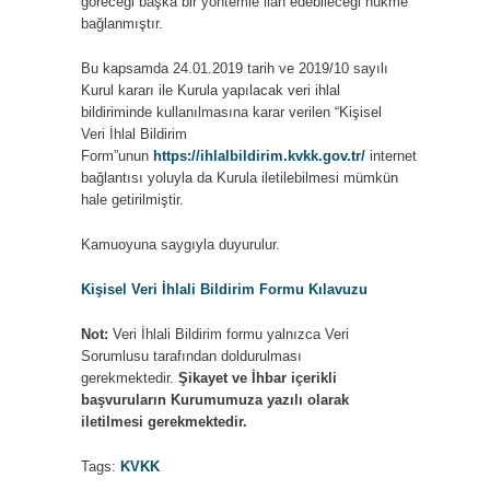
göreceği başka bir yöntemle ilan edebileceği hükme
bağlanmıştır.
Bu kapsamda 24.01.2019 tarih ve 2019/10 sayılı
Kurul kararı ile Kurula yapılacak veri ihlal
bildiriminde kullanılmasına karar verilen “Kişisel
Veri İhlal Bildirim
Form”unun
https://ihlalbildirim.kvkk.gov.tr/
internet
bağlantısı yoluyla da Kurula iletilebilmesi mümkün
hale getirilmiştir.
Kamuoyuna saygıyla duyurulur.
K
işisel Veri İhlali Bildirim Formu Kılavuzu
Not:
Veri İhlali Bildirim formu yalnızca Veri
Sorumlusu tarafından doldurulması
gerekmektedir.
Şikayet ve İhbar içerikli
başvuruların Kurumumuza yazılı olarak
iletilmesi gerekmektedir.
Tags:
KVKK