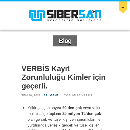
Blog
VERBİS Kayıt
Zorunluluğu Kimler için
geçerli.
VERBİS
TEM 26, 2022
S2
GENEL
YORUMLAR KAPALI
KAYIT
ZORUNLULUĞU
Yıllık çalışan sayısı
50’den çok
veya yıllık
KIMLER
mali bilanço toplamı
25 milyon TL’den çok
IÇIN
GEÇERLI.
olan gerçek ve tüzel kişi veri sorumluları ile
IÇIN
yurtdışında yerleşik gerçek ve tüzel kişiler,