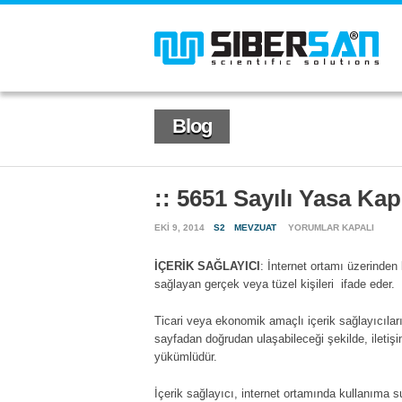
Blog
:: 5651 Sayılı Yasa Ka
::
EKI 9, 2014
S2
MEVZUAT
YORUMLAR KAPALI
5651
SAYILI
İÇERİK SAĞLAYICI
: İnternet ortamı üzerinden 
YASA
sağlayan gerçek veya tüzel kişileri ifade eder.
KAPSAMINDA
İÇERIK
SAĞLAYICI
Ticari veya ekonomik amaçlı içerik sağlayıcıları, 
(2007)
sayfadan doğrudan ulaşabileceği şekilde, iletiş
IÇIN
yükümlüdür.
İçerik sağlayıcı, internet ortamında kullanıma s