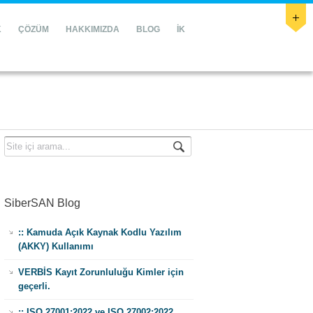
K
ÇÖZÜM
HAKKIMIZDA
BLOG
İK
SiberSAN Blog
:: Kamuda Açık Kaynak Kodlu Yazılım
(AKKY) Kullanımı
VERBİS Kayıt Zorunluluğu Kimler için
geçerli.
:: ISO 27001:2022 ve ISO 27002:2022