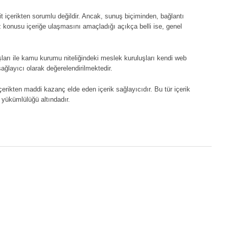
it içerikten sorumlu değildir. Ancak, sunuş biçiminden, bağlantı
z konusu içeriğe ulaşmasını amaçladığı açıkça belli ise, genel
arı ile kamu kurumu niteliğindeki meslek kuruluşları kendi web
 sağlayıcı olarak değerelendirilmektedir.
çerikten maddi kazanç elde eden içerik sağlayıcıdır. Bu tür içerik
e yükümlülüğü altındadır.