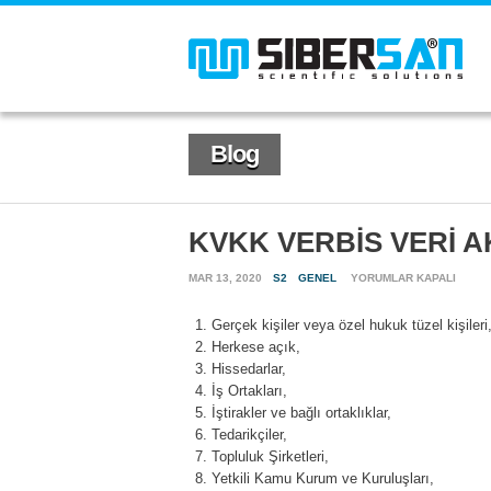
Blog
KVKK VERBİS VERİ A
KVKK
MAR 13, 2020
S2
GENEL
YORUMLAR KAPALI
VERBİS
VERİ
Gerçek kişiler veya özel hukuk tüzel kişileri
AKTARIM
Herkese açık,
ALICI
GRUPLARI
Hissedarlar,
IÇIN
İş Ortakları,
İştirakler ve bağlı ortaklıklar,
Tedarikçiler,
Topluluk Şirketleri,
Yetkili Kamu Kurum ve Kuruluşları,