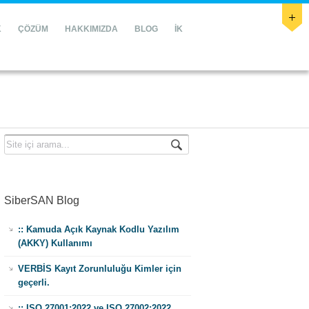
K
ÇÖZÜM
HAKKIMIZDA
BLOG
İK
SiberSAN Blog
:: Kamuda Açık Kaynak Kodlu Yazılım
(AKKY) Kullanımı
VERBİS Kayıt Zorunluluğu Kimler için
geçerli.
:: ISO 27001:2022 ve ISO 27002:2022