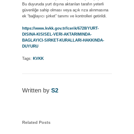
10.04.2020
Bu duyuruda yurt dışına aktarılan tarafın yeterli
IÇIN
güvenliğe sahip olması veya açık rıza alınmasına
ek “bağlayıcı şirket” tanımı ve kontrolleri getirildi.
https://www.kvkk.gov.tr/Icerik/6728/YURT-
DISINA-KISISEL-VERI-AKTARIMINDA-
BAGLAYICI-SIRKET-KURALLARI-HAKKINDA-
DUYURU
Tags:
KVKK
Written by
S2
Related Posts