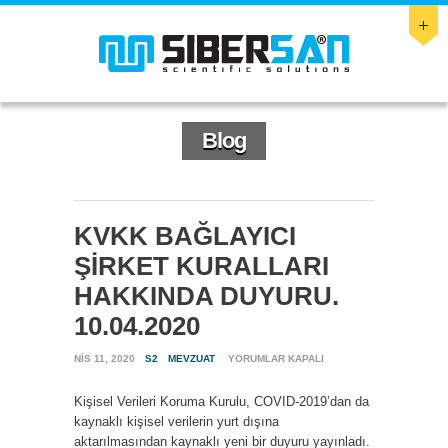
Blog
KVKK BAĞLAYICI
ŞİRKET KURALLARI
HAKKINDA DUYURU.
10.04.2020
KVKK
NIS 11, 2020
S2
MEVZUAT
YORUMLAR KAPALI
BAĞLAYICI
ŞİRKET
Kişisel Verileri Koruma Kurulu, COVID-2019’dan da
KURALLARI
kaynaklı kişisel verilerin yurt dışına
HAKKINDA
DUYURU.
aktarılmasından kaynaklı yeni bir duyuru yayınladı.