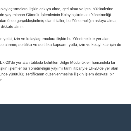
 kolaylaştırmalara ilişkin askıya alma, geri alma ve iptal hükümlerine
’de yayımlanan Gümrük İşlemlerinin Kolaylaştırılması Yönetmeliği
n önce gerçekleştirilmiş olan ihlaller, bu Yönetmeliğin askıya alma,
ikkate alınır.
n yetki, izin ve kolaylaştırmalara ilişkin bu Yönetmelikte yer alan
lınmış sertifika ve sertifika kapsamı yetki, izin ve kolaylıklar için de
k-20’de yer alan tabloda belirtilen Bölge Müdürlükleri haricindeki bir
işkin işlemler bu Yönetmeliğin yayımı tarihi itibariyle Ek-20’de yer alan
ünce yürütülür, sertifikanın düzenlenmesine ilişkin işlem dosyası bir
r.