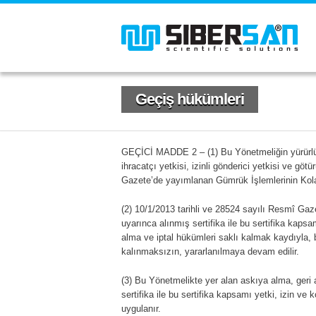
Geçiş hükümleri
GEÇİCİ MADDE 2 – (1) Bu Yönetmeliğin yürürlüğ
ihracatçı yetkisi, izinli gönderici yetkisi ve gö
Gazete’de yayımlanan Gümrük İşlemlerinin Kolay
(2) 10/1/2013 tarihli ve 28524 sayılı Resmî Ga
uyarınca alınmış sertifika ile bu sertifika kapsa
alma ve iptal hükümleri saklı kalmak kaydıyla,
kalınmaksızın, yararlanılmaya devam edilir.
(3) Bu Yönetmelikte yer alan askıya alma, geri
sertifika ile bu sertifika kapsamı yetki, izin ve 
uygulanır.