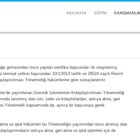
ANASAYFA
EĞİTİM
DANIŞMANLI
e girmesinden önce yapılan sertifika başvuruları ile onaylanmış
türü teminat yetkisi başvuruları 10/1/2013 tarihli ve 28524 sayılı Resmî
laştırılması Yönetmeliği hükümlerine göre sonuçlandırılır.
zete’de yayımlanan Gümrük İşlemlerinin Kolaylaştırılması Yönetmeliği
mında tanınmış olan izin, yetki ve kolaylıklardan, askıya alma, geri
 bu Yönetmelik kapsamında da, ayrıca bir başvuruya gerek
 alma ve iptal hükümleri bu Yönetmeliğin yayımından önce alınmış olan
kolaylaştırmaların askıya alma, geri alma ve iptal işlemleri için de