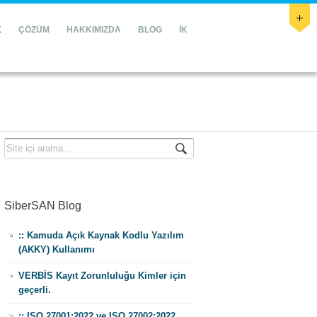
K
ÇÖZÜM
HAKKIMIZDA
BLOG
İK
SiberSAN Blog
:: Kamuda Açık Kaynak Kodlu Yazılım
(AKKY) Kullanımı
VERBİS Kayıt Zorunluluğu Kimler için
geçerli.
:: ISO 27001:2022 ve ISO 27002:2022